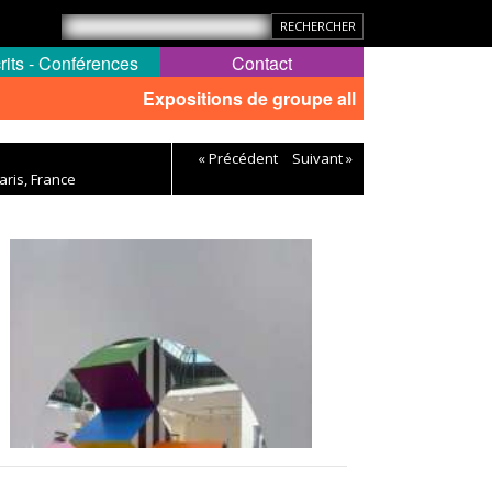
rits - Conférences
Contact
Expositions de groupe all
« Précédent
Suivant »
aris, France