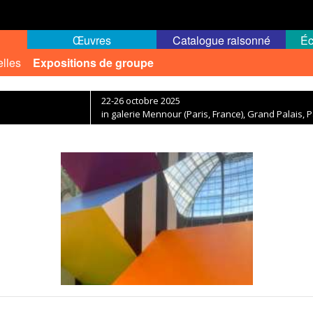
Œuvres
Catalogue raisonné
Éc
elles
Expositions de groupe
22-26 octobre 2025
in galerie Mennour (Paris, France), Grand Palais, P