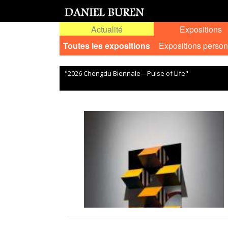
Actualité
Expositions
Toutes les expositions
Expositions person
"2026 Chengdu Biennale—Pulse of Life"