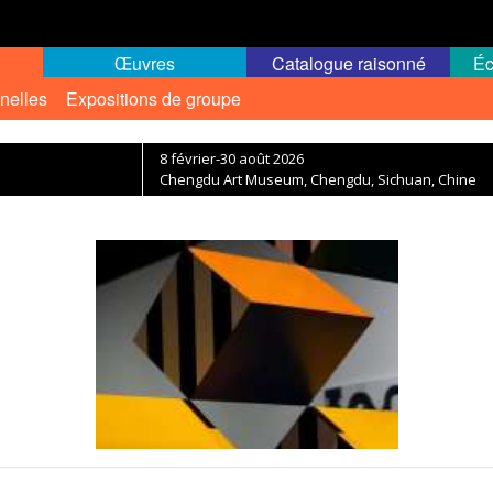
Œuvres
Catalogue raisonné
Éc
nelles
Expositions de groupe
8 février-30 août 2026
Chengdu Art Museum, Chengdu, Sichuan, Chine