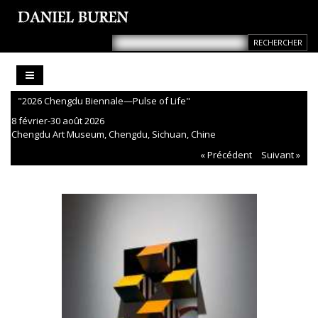
"2026 Chengdu Biennale—Pulse of Life"
8 février-30 août 2026
Chengdu Art Museum, Chengdu, Sichuan, Chine
« Précédent
Suivant »