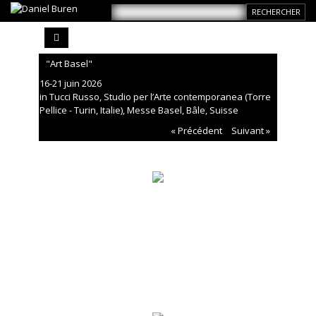
"Art Basel"
16-21 juin 2026
in Tucci Russo, Studio per l’Arte contemporanea (Torre
Pellice - Turin, Italie), Messe Basel, Bâle, Suisse
« Précédent
Suivant »