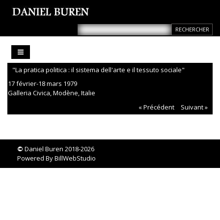
"La pratica politica : il sistema dell'arte e il tessuto sociale"
17 février-18 mars 1979
Galleria Civica, Modène, Italie
« Précédent
Suivant »
©
Daniel Buren 2018-2026
Powered By
BillWebStudio