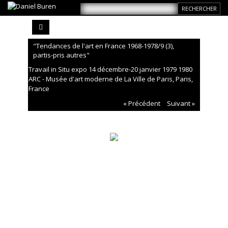
"Tendances de l'art en France 1968-1978/9 (3),
partis-pris autres"
Travail in Situ expo 14 décembre-20 janvier 1979 1980
ARC - Musée d'art moderne de La Ville de Paris, Paris,
France
« Précédent
Suivant »