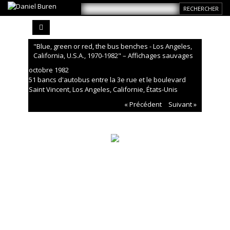
"Blue, green or red, the bus benches - Los Angeles,
California, U.S.A., 1970-1982" – Affichages sauvages
octobre 1982
51 bancs d'autobus entre la 3e rue et le boulevard
Saint Vincent, Los Angeles, Californie, États-Unis
« Précédent
Suivant »