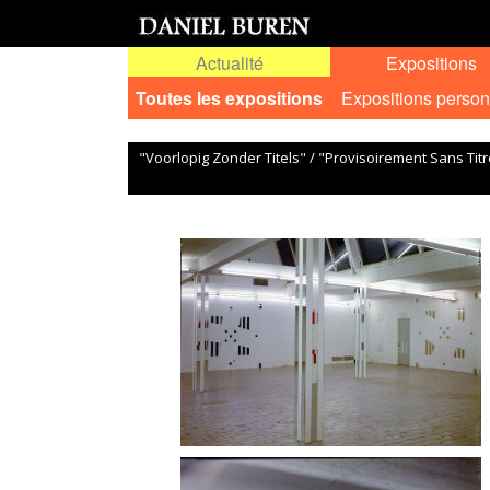
Actualité
Expositions
Toutes les expositions
Expositions person
"Voorlopig Zonder Titels" / "Provisoirement Sans Titr