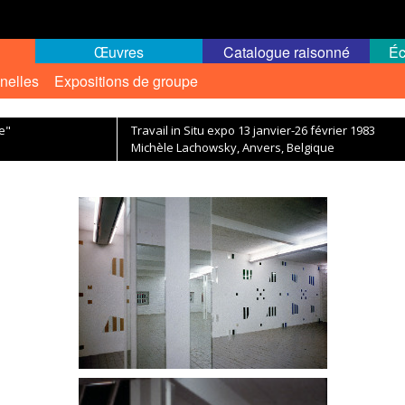
Œuvres
Catalogue raisonné
Éc
nelles
Expositions de groupe
e"
Travail in Situ expo 13 janvier-26 février 1983
Michèle Lachowsky, Anvers, Belgique