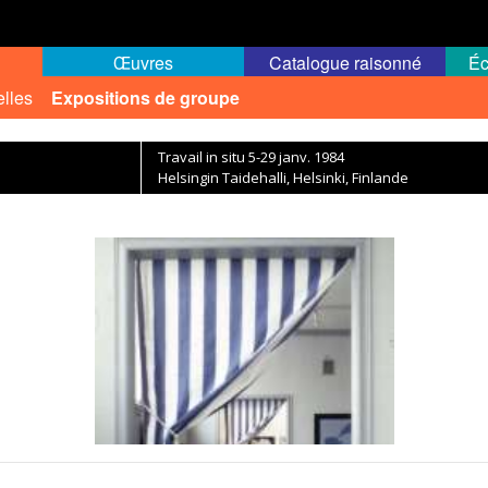
Œuvres
Catalogue raisonné
Éc
elles
Expositions de groupe
Travail in situ 5-29 janv. 1984
Helsingin Taidehalli, Helsinki, Finlande