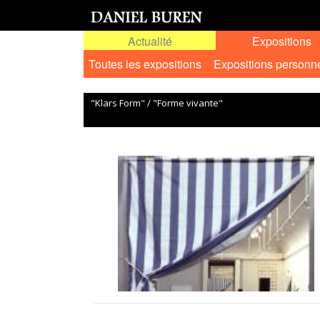
Actualité
Expositions
Toutes les expositions
Expositions personn
"Klars Form" / "Forme vivante"