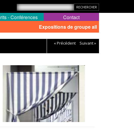
rits - Conférences
Contact
Expositions de groupe all
« Précédent
Suivant »