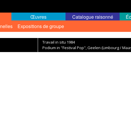
Œuvres
Catalogue raisonné
Éc
nelles
Expositions de groupe
Travail in situ 1984
Podium in "Festival Pop", Geelen (Limbourg / Maas