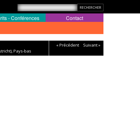
rits - Conférences
Contact
« Précédent
Suivant »
tricht), Pays-bas