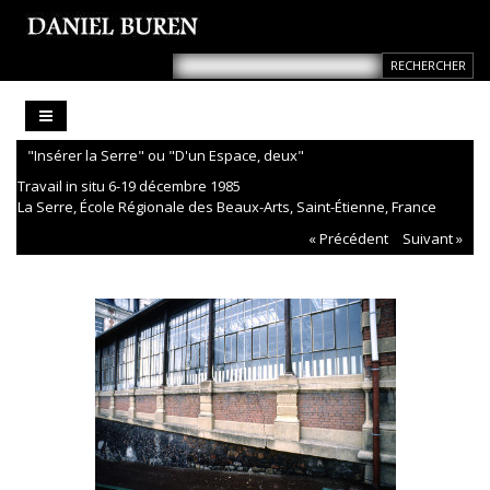
"Insérer la Serre" ou "D'un Espace, deux"
Travail in situ 6-19 décembre 1985
La Serre, École Régionale des Beaux-Arts, Saint-Étienne, France
« Précédent
Suivant »