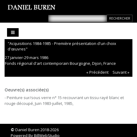
"Acquisitions 1984-1985 - Première présentation d'un choix
d'œuvres"
27 janvier-29 mars 1986
Fonds régional d'art contemporain Bourgogne, Dijon, France
« Précédent
Suivant »
Oeuvre(s) associée(s)
- Peinture sur/sous verre n° 15 recouvrant un tissu rayé blanc et
rouge découpé, Juin 1983-juillet, 1985,
©
Daniel Buren 2018-2026
Powered By
BillWebStudio