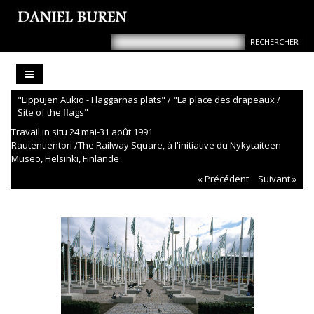
"Lippujen Aukio - Flaggarnas plats" / "La place des drapeaux /
Site of the flags"
Travail in situ 24 mai-31 août 1991
Rautentientori /The Railway Square, à l'initiative du Nykytaiteen
Museo, Helsinki, Finlande
« Précédent
Suivant »