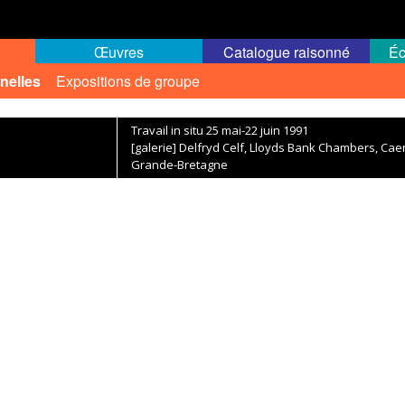
Œuvres
Catalogue raisonné
Éc
nelles
Expositions de groupe
Travail in situ 25 mai-22 juin 1991
[galerie] Delfryd Celf, Lloyds Bank Chambers, C
Grande-Bretagne