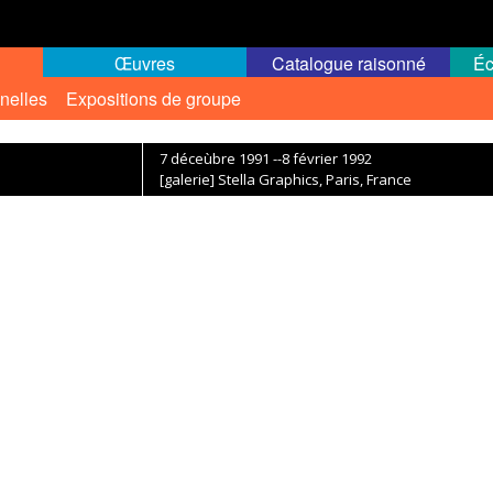
Œuvres
Catalogue raisonné
Éc
nelles
Expositions de groupe
7 déceùbre 1991 --8 février 1992
[galerie] Stella Graphics, Paris, France