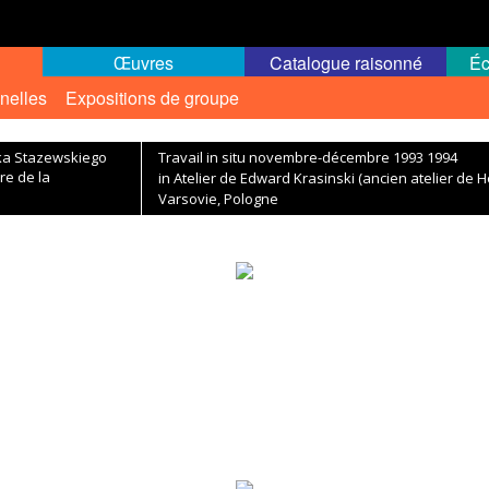
Œuvres
Catalogue raisonné
Éc
nelles
Expositions de groupe
yka Stazewskiego
Travail in situ novembre-décembre 1993 1994
re de la
in Atelier de Edward Krasinski (ancien atelier de 
Varsovie, Pologne