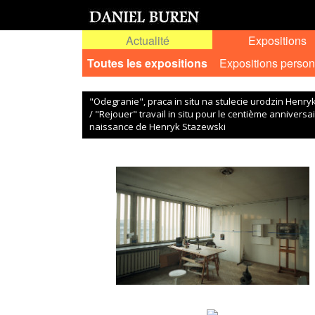
Actualité
Expositions
Toutes les expositions
Expositions person
"Odegranie", praca in situ na stulecie urodzin Henr
/ "Rejouer" travail in situ pour le centième anniversai
naissance de Henryk Stazewski