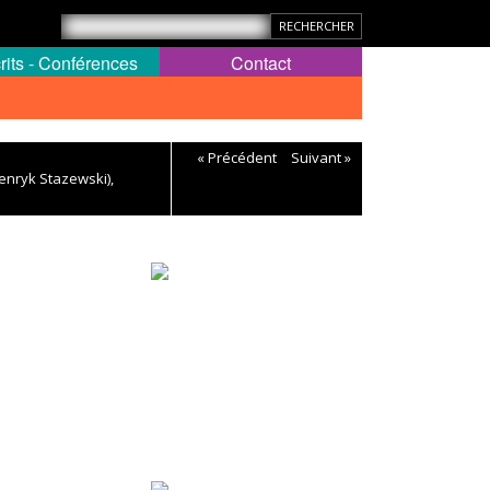
rits - Conférences
Contact
« Précédent
Suivant »
Henryk Stazewski),