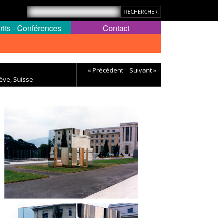
rits - Conférences
Contact
« Précédent
Suivant »
ève, Suisse