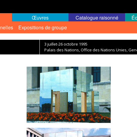
Œuvres
Catalogue raisonné
Éc
nelles
Expositions de groupe
3 juillet-26 octobre 1995
Palais des Nations, Office des Nations Unies, Gen