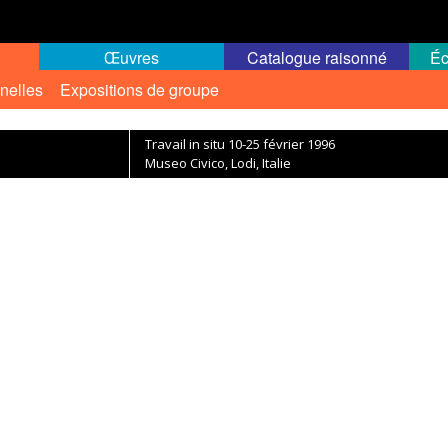
Œuvres
Catalogue raisonné
Éc
nelles
Expositions de groupe
Travail in situ 10-25 février 1996
Museo Civico, Lodi, Italie