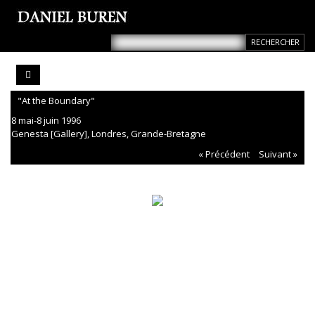
"At the Boundary"
8 mai-8 juin 1996
Genesta [Gallery], Londres, Grande-Bretagne
« Précédent
Suivant »