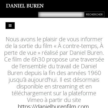
Nous avons le plaisir de vous informer
de la sortie du film « À contre-temps, À
perte de vue » réalisé par Daniel Buren.
Ce film de 6h30 propose une traversée
de l’ensemble du travail de Daniel
Buren depuis la fin des années 1960
jusqu’à aujourd’hui. Il est désormais
disponible en streaming et en
téléchargement sur la plateforme
Vimeo à partir du site
https://danielburenfilm.com
.