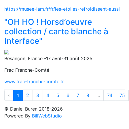
https://musee-lam.fr/fr/les-etoiles-refroidissent-aussi
"OH HO ! Horsd’oeuvre
collection / carte blanche à
Interface"
Besançon, France -17 avril-31 août 2025
Frac Franche-Comté
www.frac-franche-comte.fr
‹
1
2
3
4
5
6
7
8
...
74
75
©
Daniel Buren 2018-2026
Powered By
BillWebStudio