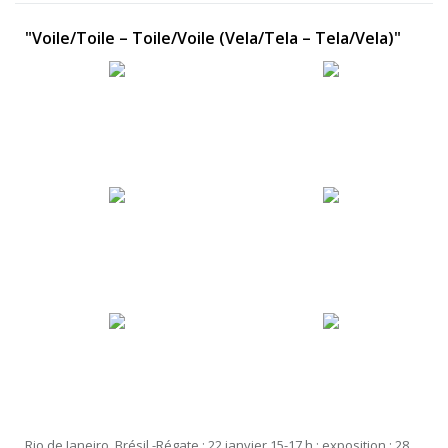
"Voile/Toile – Toile/Voile (Vela/Tela – Tela/Vela)"
Rio de Janeiro, Brésil -Régate : 22 janvier 15-17 h ; exposition : 28