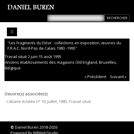
"Les Fragments du Désir : collections en exposition, œuvres du
F.R.A.C. Nord-Pas de Calais 1983 -1995"
Travail situé 2 juin-15 août 1995
Anciens établissements des magasins Old England, Bruxelles,
Belgique
« Précédent
Suivant »
Oeuvre(s) associée(s)
- Cabane éclatée n° 10, Juillet, 1985, Travail situé
©
Daniel Buren 2018-2026
Powered By
BillWebStudio