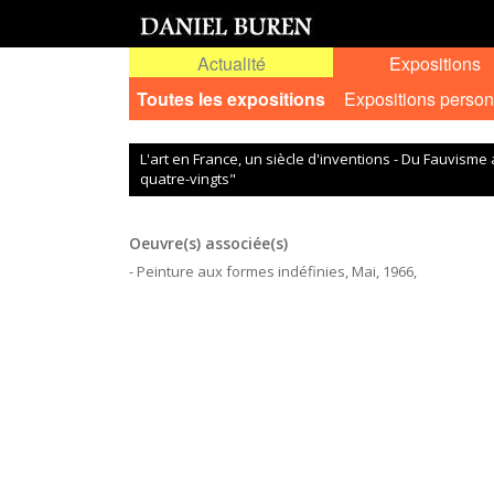
Actualité
Expositions
Toutes les expositions
Expositions person
L'art en France, un siècle d'inventions - Du Fauvism
quatre-vingts"
Oeuvre(s) associée(s)
- Peinture aux formes indéfinies, Mai, 1966,