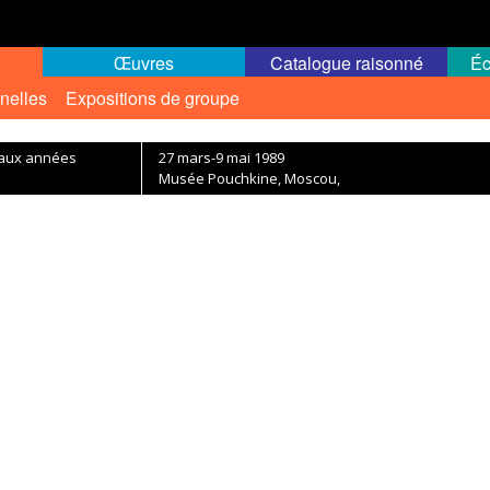
Œuvres
Catalogue raisonné
Éc
nelles
Expositions de groupe
e aux années
27 mars-9 mai 1989
Musée Pouchkine, Moscou,