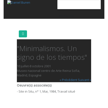
"Minimalismos. Un
signo de los tiempos"
10 juillet-8 octobre 2001
Museo nacional centro de Arte Reina Sofia,
Madrid, Espagne
« Précédent
Suivant »
Oeuvre(s) associée(s)
- Site in Situ, n° 1, Mai, 1984, Travail situé