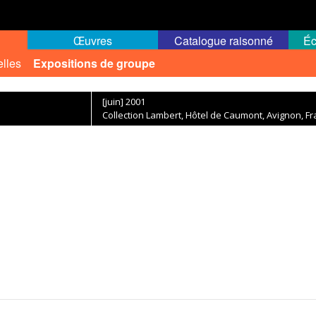
Œuvres
Catalogue raisonné
Éc
elles
Expositions de groupe
[juin] 2001
Collection Lambert, Hôtel de Caumont, Avignon, F