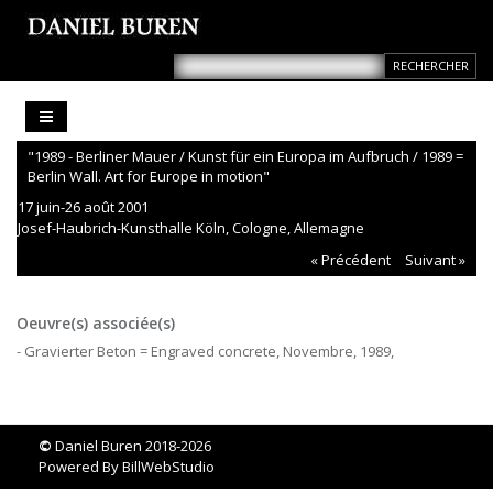
"1989 - Berliner Mauer / Kunst für ein Europa im Aufbruch / 1989 =
Berlin Wall. Art for Europe in motion"
17 juin-26 août 2001
Josef-Haubrich-Kunsthalle Köln, Cologne, Allemagne
« Précédent
Suivant »
Oeuvre(s) associée(s)
- Gravierter Beton = Engraved concrete, Novembre, 1989,
©
Daniel Buren 2018-2026
Powered By
BillWebStudio