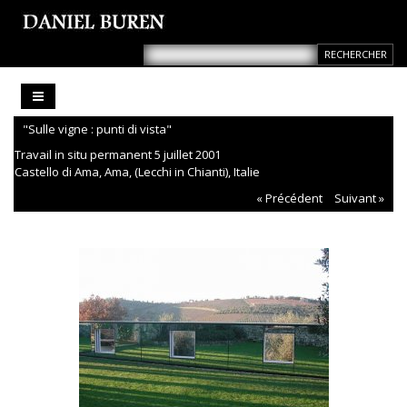
"Sulle vigne : punti di vista"
Travail in situ permanent 5 juillet 2001
Castello di Ama, Ama, (Lecchi in Chianti), Italie
« Précédent
Suivant »