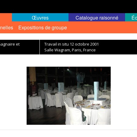
Œuvres
Catalogue raisonné
Éc
nelles
Expositions de groupe
Gagnaire et
Travail in situ 12 octobre 2001
Salle Wagram, Paris, France