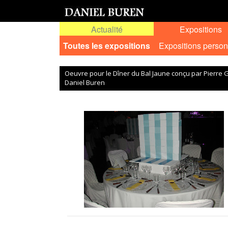
Actualité
Expositions
Toutes les expositions
Expositions person
Oeuvre pour le Dîner du Bal Jaune conçu par Pierre 
Daniel Buren