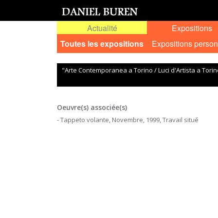
Actualité
Expositions
Toutes les expositions
Expositions person
"Arte Contemporanea a Torino / Luci d'Artista a Torin
Oeuvre(s) associée(s)
- Tappeto volante, Novembre, 1999, Travail situé