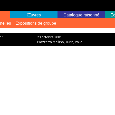
Œuvres
Catalogue raisonné
Éc
nelles
Expositions de groupe
o"
23 octobre 2001
Piazzetta Mollino, Turin, Italie