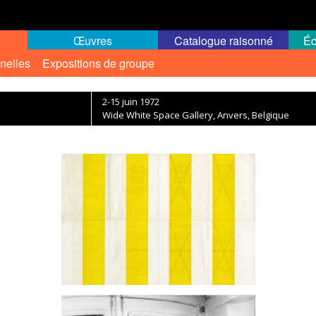
Œuvres
Catalogue raisonné
Éc
nelles
Expositions de groupe
2-15 juin 1972
Wide White Space Gallery, Anvers, Belgique