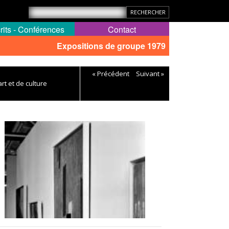
rits - Conférences
Contact
Expositions de groupe 1979
« Précédent
Suivant »
rt et de culture