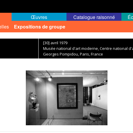
Œuvres
Catalogue raisonné
Éc
elles
Expositions de groupe
[30] avril 1979
Musée national d'art moderne, Centre national d'a
Georges Pompidou, Paris, France