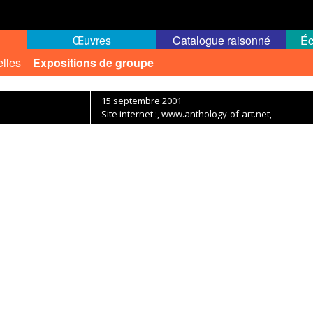
Œuvres
Catalogue raisonné
Éc
elles
Expositions de groupe
15 septembre 2001
Site internet :, www.anthology-of-art.net,