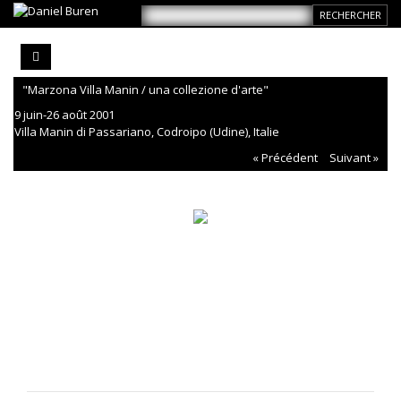
"Marzona Villa Manin / una collezione d'arte"
9 juin-26 août 2001
Villa Manin di Passariano, Codroipo (Udine), Italie
« Précédent
Suivant »