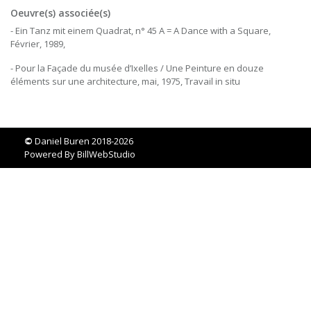
Oeuvre(s) associée(s)
- Ein Tanz mit einem Quadrat, n° 45 A = A Dance with a Square,
Février, 1989,
- Pour la Façade du musée d’Ixelles / Une Peinture en douze
éléments sur une architecture, mai, 1975, Travail in situ
©
Daniel Buren 2018-2026
Powered By
BillWebStudio