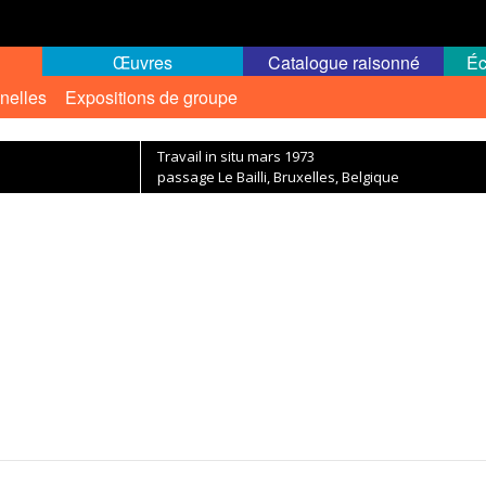
Œuvres
Catalogue raisonné
Éc
nelles
Expositions de groupe
Travail in situ mars 1973
passage Le Bailli, Bruxelles, Belgique