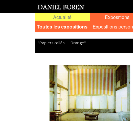
Actualité
Expositions
Toutes les expositions
Expositions person
"Papiers collés — Orange"