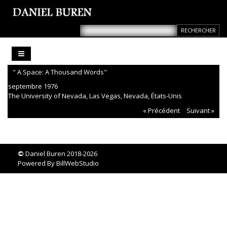
" A Space: A Thousand Words"
septembre 1976
The University of Nevada, Las Vegas, Nevada, États-Unis
« Précédent
Suivant »
©
Daniel Buren 2018-2026
Powered By
BillWebStudio