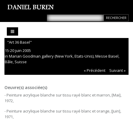
“Art 36 Basel"
15-20 juin 2005
in Marian Goodman gallery (New York, Etats-Unis), Messe Basel,
Bâle, Suisse
« Précédent
Suivant »
Oeuvre(s) associée(s)
- Peinture acrylique blanche sur tissu rayé blanc et marron, [Mai],
1972,
- Peinture acrylique blanche sur tissu rayé blanc et orange, [Juin],
1971,