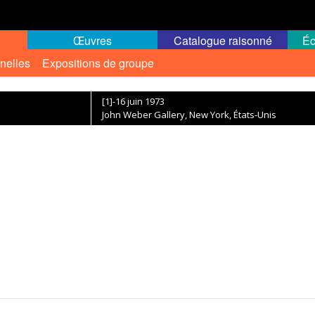
Œuvres
Catalogue raisonné
Éc
nelles
Expositions de groupe
[1]-16 juin 1973
John Weber Gallery, New York, États-Unis