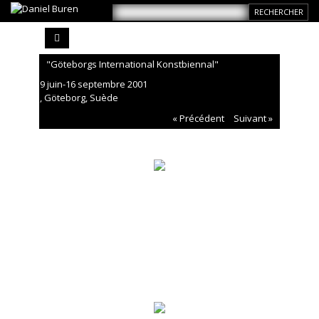
"Göteborgs International Konstbiennal"
9 juin-16 septembre 2001
, Göteborg, Suède
« Précédent
Suivant »