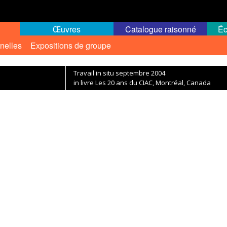
Œuvres
Catalogue raisonné
Éc
nelles
Expositions de groupe
Travail in situ septembre 2004
in livre Les 20 ans du CIAC, Montréal, Canada