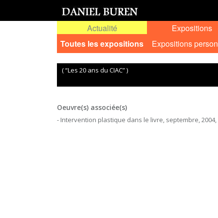
Actualité
Expositions
Toutes les expositions
Expositions person
( “Les 20 ans du CIAC” )
Oeuvre(s) associée(s)
- Intervention plastique dans le livre, septembre, 2004,