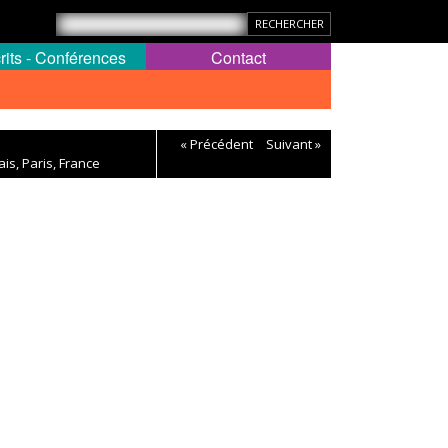
rits - Conférences
Contact
« Précédent
Suivant »
is, Paris, France