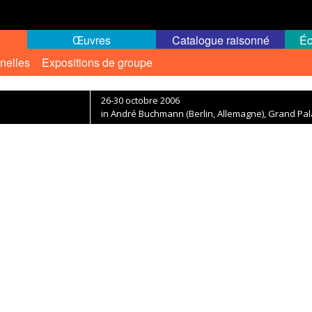
Œuvres
Catalogue raisonné
Éc
nelles
Expositions de groupe
26-30 octobre 2006
in André Buchmann (Berlin, Allemagne), Grand Pala