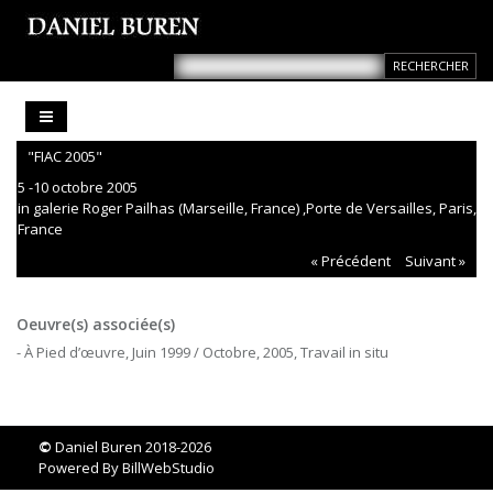
"FIAC 2005"
5 -10 octobre 2005
in galerie Roger Pailhas (Marseille, France) ,Porte de Versailles, Paris,
France
« Précédent
Suivant »
Oeuvre(s) associée(s)
- À Pied d’œuvre, Juin 1999 / Octobre, 2005, Travail in situ
©
Daniel Buren 2018-2026
Powered By
BillWebStudio