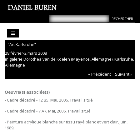
“Art Karlsruhe”
28 février-2 mars 2008
in galerie Dorothea van de Koelen (Mayence, Allemagne), Karlsruhe,
Allemagne
« Précédent
Suivant »
Oeuvre(s) associée(s)
- Cadre décadré - 12 B5, Mai, 2006, Travail situé
- Cadre décadré - 7 A7, Mai, 2006, Travail situé
- Peinture acrylique blanche sur tissu rayé blanc et vert clair, Juin,
1989,