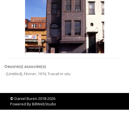
Oeuvre(s) associée(s)
- [Untitled], Février, 1974, Travail in situ
©
Daniel Buren 2018-2026
Powered By
BillWebStudio