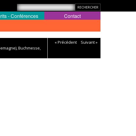
rits - Conférences
Contact
« Précédent
Suivant »
llemagne), Buchmesse,