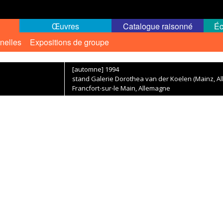
Œuvres
Catalogue raisonné
Éc
nelles
Expositions de groupe
[automne] 1994
stand Galerie Dorothea van der Koelen (Mainz, A
Francfort-sur-le Main, Allemagne