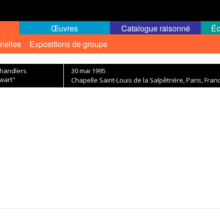
Œuvres
Catalogue raisonné
Éc
nelles
Expositions de groupe
thändlers
30 mai 1995
wart"
Chapelle Saint-Louis de la Salpêtrière, Paris, Fran