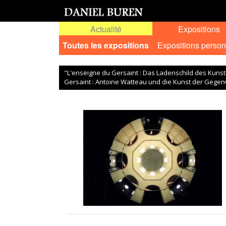
Actualité
Expositions
Toutes les expositions
Expositions person
"L'enseigne du Gersaint : Das Ladenschild des Kuns
Gersaint : Antoine Watteau und die Kunst der Gegen