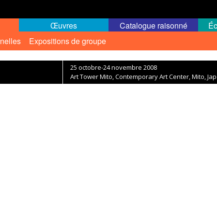
Œuvres
Catalogue raisonné
Éc
nelles
Expositions de groupe
25 octobre-24 novembre 2008
Art Tower Mito, Contemporary Art Center, Mito, Ja