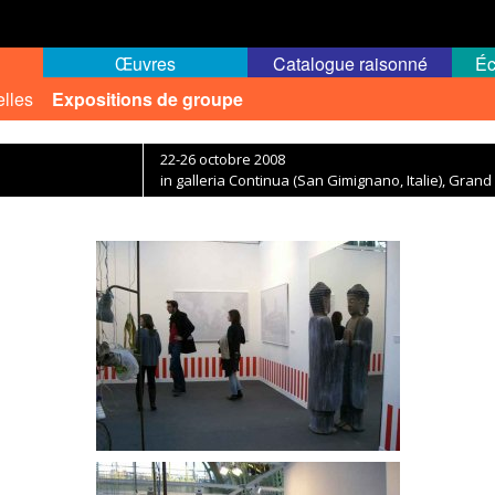
Œuvres
Catalogue raisonné
Éc
elles
Expositions de groupe
22-26 octobre 2008
in galleria Continua (San Gimignano, Italie), Grand 