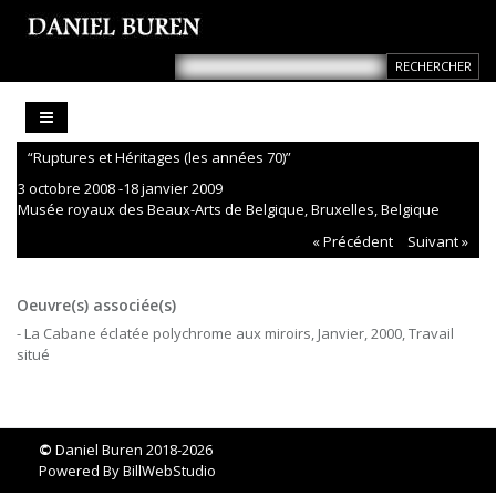
“Ruptures et Héritages (les années 70)”
3 octobre 2008 -18 janvier 2009
Musée royaux des Beaux-Arts de Belgique, Bruxelles, Belgique
« Précédent
Suivant »
Oeuvre(s) associée(s)
- La Cabane éclatée polychrome aux miroirs, Janvier, 2000, Travail
situé
©
Daniel Buren 2018-2026
Powered By
BillWebStudio