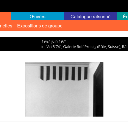
Œuvres
Catalogue raisonné
Éc
nelles
Expositions de groupe
19-24 juin 1974
in "Art 5'74", Galerie Rolf Preisig (Bâle, Suisse), Bâ